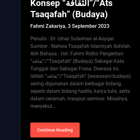
Konsep “الثقافة”/“Ats
Tsaqafah” (Budaya)
Fahmi Zakariya,
3 September 2023
Penulis : Dr. Umar Sulaiman al-Asyqar.
Sumber : Nahwa Tsaqafah Islamiyah Ashilah.
Alih Bahasa : Ust. Fahmi Ridho Pengertian
“ثقافة”/“Tsaqafah” (Budaya) Sebagai Kata
Tunggal dan Sebagai Frasa. Dewasa ini,
istilah “ثقافة”/“Tsaqafah” (wawasan/budaya)
sering digunakan dalam berbagai bidang,
seperti dalam bidang hadits, karya tulis, serta
dalam ceramah, maupun seminar. Misalnya,
menyebut…
Continue Reading