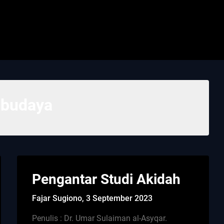
:
budaya
Pengantar Studi Akidah
Fajar Sugiono,
3 September 2023
Penulis : Dr. Umar Sulaiman al-Asyqar.