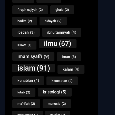
firqah najiyah
(2)
ghaib
(2)
hadits
(2)
hidayah
(2)
ibnu taimiyah
(4)
ibadah
(3)
ilmu
(67)
IHKAM
(1)
imam syafi'i
(9)
iman
(3)
islam
(91)
kalam
(4)
kenabian
(4)
kesesatan
(2)
kristologi
(5)
kitab
(2)
ma'rifah
(2)
manusia
(2)
muhammad
(1)
muslim
(1)