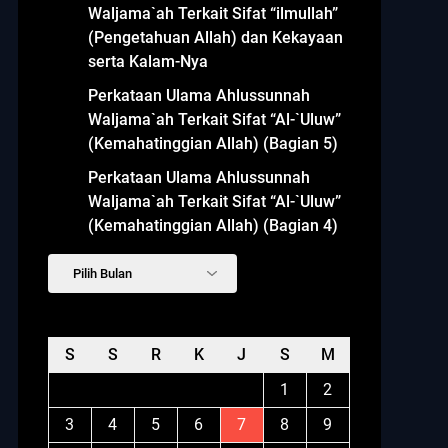
Waljama`ah Terkait Sifat “ilmullah”
(Pengetahuan Allah) dan Kekayaan
serta Kalam-Nya
Perkataan Ulama Ahlussunnah
Waljama`ah Terkait Sifat “Al-`Uluw”
(Kemahatinggian Allah) (Bagian 5)
Perkataan Ulama Ahlussunnah
Waljama`ah Terkait Sifat “Al-`Uluw”
(Kemahatinggian Allah) (Bagian 4)
Arsip
Agustus 2026
S
S
R
K
J
S
M
1
2
3
4
5
6
7
8
9