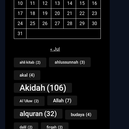
10
11
12
13
14
15
16
17
18
19
20
21
22
23
24
25
26
27
28
29
30
31
« Jul
ahlussunnah
(3)
ahli kitab
(2)
akal
(4)
Akidah
(106)
Allah
(7)
Al 'Uluw
(2)
alquran
(32)
budaya
(4)
dalil
(2)
firqah
(2)