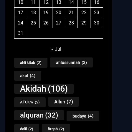
10
11
12
13
14
15
16
17
18
19
20
21
22
23
24
25
26
27
28
29
30
31
« Jul
ahlussunnah
(3)
ahli kitab
(2)
akal
(4)
Akidah
(106)
Allah
(7)
Al 'Uluw
(2)
alquran
(32)
budaya
(4)
dalil
(2)
firqah
(2)