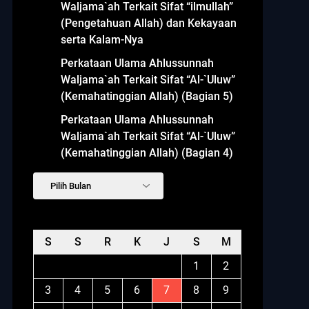
Waljama`ah Terkait Sifat “ilmullah”
(Pengetahuan Allah) dan Kekayaan
serta Kalam-Nya
Perkataan Ulama Ahlussunnah
Waljama`ah Terkait Sifat “Al-`Uluw”
(Kemahatinggian Allah) (Bagian 5)
Perkataan Ulama Ahlussunnah
Waljama`ah Terkait Sifat “Al-`Uluw”
(Kemahatinggian Allah) (Bagian 4)
Arsip
Agustus 2026
S
S
R
K
J
S
M
1
2
3
4
5
6
7
8
9