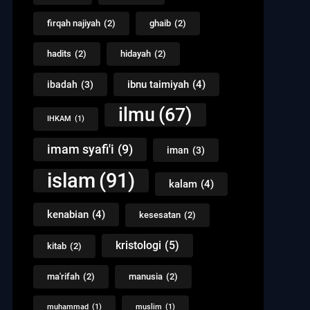
firqah najiyah
(2)
ghaib
(2)
hadits
(2)
hidayah
(2)
ibnu taimiyah
(4)
ibadah
(3)
ilmu
(67)
IHKAM
(1)
imam syafi'i
(9)
iman
(3)
islam
(91)
kalam
(4)
kenabian
(4)
kesesatan
(2)
kristologi
(5)
kitab
(2)
ma'rifah
(2)
manusia
(2)
muhammad
(1)
muslim
(1)