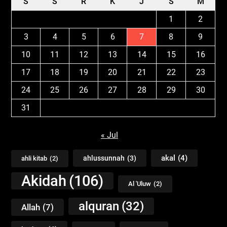
S
S
R
K
J
S
M
1
2
3
4
5
6
7
8
9
10
11
12
13
14
15
16
17
18
19
20
21
22
23
24
25
26
27
28
29
30
31
« Jul
akal
(4)
ahlussunnah
(3)
ahli kitab
(2)
Akidah
(106)
Al 'Uluw
(2)
alquran
(32)
Allah
(7)