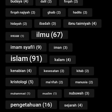
budaya
(4)
dalil
(2)
firqah
(2)
firqah najiyah
(2)
ghaib
(2)
hadits
(2)
ibnu taimiyah
(4)
ibadah
(3)
hidayah
(2)
ilmu
(67)
IHKAM
(1)
imam syafi'i
(9)
iman
(3)
islam
(91)
kalam
(4)
kenabian
(4)
kesesatan
(2)
kitab
(2)
kristologi
(5)
ma'rifah
(2)
manusia
(2)
nubuwah
(3)
muhammad
(1)
muslim
(1)
pengetahuan
(16)
sejarah
(4)