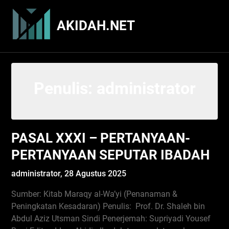
Skip
to
AKIDAH.NET
content
Penulis:
administrator
PASAL XXXI – PERTANYAAN-
PERTANYAAN SEPUTAR IBADAH
administrator,
28 Agustus 2025
Sumber: Kitab Maraqy al-Wa’yi (Penanaman &
Peningkatan Kesadaran) Penulis: Prof. Dr. Shaleh bin
Abdul Aziz Utsman Sindi Penerjemah: Supriyadi Yousef