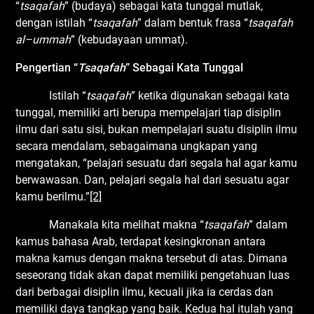
“
tsaqafah
” (budaya) sebagai kata tunggal mutlak,
dengan istilah “
tsaqafah
” dalam bentuk frasa “
tsaqafah
al
–
ummah
” (kebudayaan ummat).
Pengertian “
Tsaqafah
” Sebagai Kata Tunggal
Istilah “
t
saqafah
” ketika digunakan sebagai kata
tunggal, memiliki arti berupa mempelajari tiap disiplin
ilmu dari satu sisi, bukan mempelajari suatu disiplin ilmu
secara mendalam, sebagaimana ungkapan yang
mengatakan, “pelajari sesuatu dari segala hal agar kamu
berwawasan. Dan, pelajari segala hal dari sesuatu agar
kamu berilmu.”
[2]
Manakala kita melihat makna “
tsaqafah
” dalam
kamus bahasa Arab, terdapat kesingkronan antara
makna kamus dengan makna tersebut di atas. Dimana
seseorang tidak akan dapat memiliki pengetahuan luas
dari berbagai disiplin ilmu, kecuali jika ia cerdas dan
memiliki daya tangkap yang baik. Kedua hal itulah yang