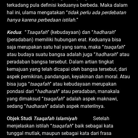
terkadang pula definisi keduanya berbeda. Maka dalam
hal ini, ulama mengatakan “
tidak perlu ada perdebatan
hanya karena perbedaan istilah
.
”
Kedua
: “
Tsaqafah
” (kebudayaan) dan “
hadharah
”
(peradaban) memiliki hubungan erat. Keduanya bisa
saja merupakan satu hal yang sama, maka “
tsaqafah
”
atau budaya suatu bangsa adalah juga “
hadharah
” atau
peradaban bangsa tersebut. Dalam artian tingkat
kemajuan yang telah dicapai oleh bangsa tersebut, dari
aspek pemikiran, pandangan, keyakinan dan moral. Atau
bisa juga “
tsaqafah
” atau kebudayaan merupakan
pondasi dari “
hadharah
” atau peradaban, manakala
yang dimaksud “
tsaqafah
” adalah aspek maknawi,
sedang “
hadharah
” adalah aspek materilnya.
Objek
Studi
Tsaqafah Islamiyah
Setelah
menjelaskan istilah “
tsaqafah
” baik sebagai kata
tunggal mutlak, maupun sebagai kata dari frasa