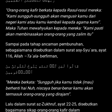
رَبُّهُمۡ لَنُهۡلِكَنَّ ٱلظَّٰلِمِينَ
“Orang-orang kafir berkata kepada Rasul-rasul mereka:
“Kami sungguh-sungguh akan mengusir kamu dari
negeri kami atau kamu kembali kepada agama kami”.
Maka Tuhan mewahyukan kepada mereka: “Kami pasti
akan membinasakan orang-orang yang zalim itu”
Sampai pada tahap ancaman pembunuhan,
sebagaiamana disebutkan dalam surat asy-Syu`ara, ayat
116, Allah
–Ta`ala-
berfirman,
قَالُواْ لَئِن لَّمۡ تَنتَهِ يَٰنُوحُ لَتَكُونَنَّ مِنَ
ٱلۡمَرۡجُومِينَ
“Mereka berkata: “Sungguh jika kamu tidak (mau)
berhenti hai Nuh, niscaya benar-benar kamu akan
termasuk orang-orang yang dirajam”.
Lalu dalam surat az-Zukhruf, ayat 22-25, disebutkan
bagaimana sikap orang-orang kafir dalam