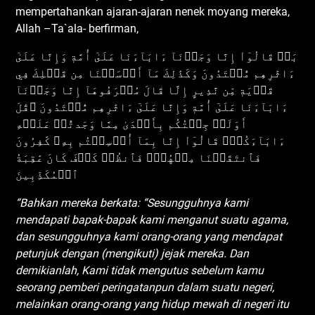
mempertahankan ajaran-ajaran nenek moyang mereka,
Allah –Ta`ala- berfirman,
بَلۡ قَالُوٓاْ إِنَّا وَجَدۡنَآ ءَابَآءَنَا عَلَىٰٓ أُمَّةٖ وَإِنَّا عَلَىٰٓ
ءَاثَٰرِهِم مُّهۡتَدُونَ وَكَذَٰلِكَ مَآ أَرۡسَلۡنَا مِن قَبۡلِكَ فِي
قَرۡيَةٖ مِّن نَّذِيرٍ إِلَّا قَالَ مُتۡرَفُوهَآ إِنَّا وَجَدۡنَآ
ءَابَآءَنَا عَلَىٰٓ أُمَّةٖ وَإِنَّا عَلَىٰٓ ءَاثَٰرِهِم مُّقۡتَدُونَ ۞قَٰلَ
أَوَلَوۡ جِئۡتُكُم بِأَهۡدَىٰ مِمَّا وَجَدتُّمۡ عَلَيۡهِ
ءَابَآءَكُمۡۖ قَالُوٓاْ إِنَّا بِمَآ أُرۡسِلۡتُم بِهِۦ كَٰفِرُونَ
فَٱنتَقَمۡنَا مِنۡهُمۡۖ فَٱنظُرۡ كَيۡفَ كَانَ عَٰقِبَةُ
ٱلۡمُكَذِّبِينَ
“Bahkan mereka berkata: “Sesungguhnya kami
mendapati bapak-bapak kami menganut suatu agama,
dan sesungguhnya kami orang-orang yang mendapat
petunjuk dengan (mengikuti) jejak mereka. Dan
demikianlah, Kami tidak mengutus sebelum kamu
seorang pemberi peringatanpun dalam suatu negeri,
melainkan orang-orang yang hidup mewah di negeri itu