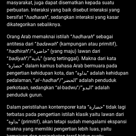
masyarakat, juga dapat disematkan kepada suatu
perbuatan. Interaksi yang baik disebut interaksi yang
bersifat “
hadharah
”, sedangkan interaksi yang kasar
dikategorikan sebaliknya.
Orang Arab memaknai istilah “
hadharah
” sebagai
antitesa dari “
badawah
” (kampungan atau primitif),
“
hadhirah
”/”حاضرة” (yang maju) lawan dari
“
badiyah
”/”بادية” (yang tertinggal). Makna dari kata
“حضارة” dalam kamus bahasa Arab bermuara pada
pengertian kehidupan kota, dan “بداوة” adalah kehidupan
pedalaman, “
al
–
hadhar
”/”الحضر” adalah penduduk
perkotaan, sedangkan “al-badwu”/”البدو” adalah
penduduk gurun.
Dalam peristilahan kontemporer kata “حضارة” tidak lagi
terbatas pada pengertian istilah klasik yaitu lawan dari
“بداوة” (primitif), akan tetapi sudah mengalami ekspansi
makna yang memiliki pengertian lebih luas, yaitu