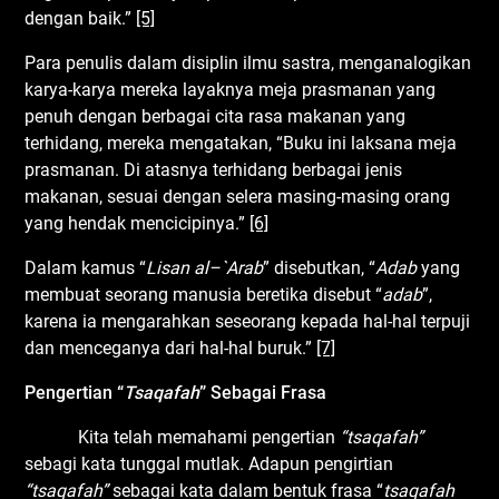
dengan baik.”
[5]
Para penulis dalam disiplin ilmu sastra, menganalogikan
karya-karya mereka layaknya meja prasmanan yang
penuh dengan berbagai cita rasa makanan yang
terhidang, mereka mengatakan, “Buku ini laksana meja
prasmanan. Di atasnya terhidang berbagai jenis
makanan, sesuai dengan selera masing-masing orang
yang hendak mencicipinya.”
[6]
Dalam kamus “
Lisan
a
l
–
`Arab
” disebutkan, “
Adab
yang
membuat seorang manusia beretika disebut “
adab
”,
karena ia mengarahkan seseorang kepada hal-hal terpuji
dan menceganya dari hal-hal buruk.”
[7]
Pengertian “
Tsaqafah
”
S
ebagai
F
rasa
Kita telah memahami pengertian
“tsaqafah”
sebagi kata tunggal mutlak. Adapun pengirtian
“tsaqafah”
sebagai kata dalam bentuk frasa “
tsaq
a
fah