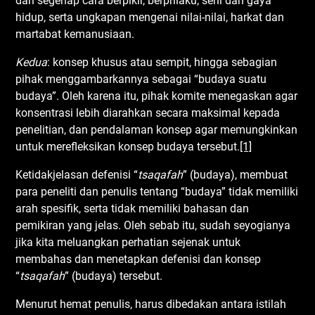
dari segenap cara berpikir, berprilaku, seni dan gaya
hidup, serta ungkapan mengenai nilai-nilai, harkat dan
martabat kemanusiaan.
Kedua
: konsep khusus atau sempit, hingga sebagian
pihak menggambarkannya sebagai “budaya suatu
budaya”. Oleh karena itu, pihak komite menegaskan agar
konsentrasi lebih diarahkan secara maksimal kepada
penelitian, dan pendalaman konsep agar memungkinkan
untuk merefleksikan konsep budaya tersebut.
[1]
Ketidakjelasan defenisi “
tsaqafah
” (budaya), membuat
para peneliti dan penulis tentang “budaya” tidak memiliki
arah spesifik, serta tidak memiliki bahasan dan
pemikiran yang jelas. Oleh sebab itu, sudah seyogianya
jika kita meluangkan perhatian sejenak untuk
membahas dan menetapkan defenisi dan konsep
“
tsaqafah
” (budaya) tersebut.
Menurut hemat penulis, harus dibedakan antara istilah