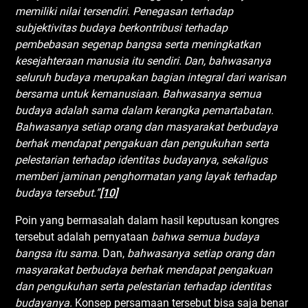
memiliki nilai tersendiri
.
P
enegasan terhadap
subjektivitas budaya berkontribusi terhadap
pembebasan segenap bangsa serta meningkatkan
kesejahteraan manusia itu sendiri
.
D
an
,
bahwasanya
seluruh budaya merupakan bagian integral dari warisan
bersama untuk kemanusiaan
.
B
ahwasanya semua
budaya adalah sama dalam kerangka pemartabatan
.
B
ahwasanya setiap orang dan masyarakat berbudaya
berhak mendapat pengakuan dan pengukuhan serta
pelestarian terhadap identitas budayanya, sekaligus
memberi jaminan penghormatan yang layak terhadap
budaya tersebut
.
”
[10]
Poin yang bermasalah dalam hasil keputusan kongres
tersebut adalah pernyataan
bahwa
semua budaya
bangsa itu sama
.
Dan,
bahwasanya setiap orang dan
masyarakat berbudaya berhak mendapat pengakuan
dan pengukuhan serta pelestarian terhadap identitas
budayanya
.
Konsep persamaan tersebut bisa saja benar