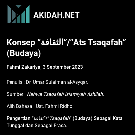
Skip
to
AKIDAH.NET
content
Konsep “الثقافة”/“Ats Tsaqafah”
(Budaya)
Fahmi Zakariya,
3 September 2023
Penulis : Dr. Umar Sulaiman al-Asyqar.
Sumber :
Nahwa Tsaqafah Islamiyah Ashilah
.
Alih Bahasa : Ust. Fahmi Ridho
Pengertian
“ثقافة”
/“
Tsaqafah
” (Budaya) Sebagai Kata
Tunggal
d
an Sebagai Frasa
.