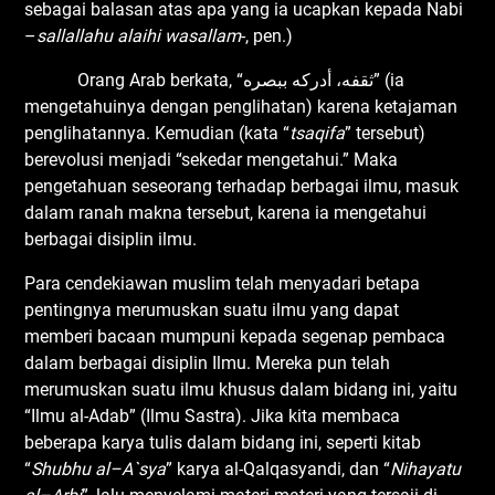
sebagai balasan atas apa yang ia ucapkan kepada Nabi
–
sallallahu alaihi wasallam
-, pen.)
Orang Arab berkata, “ثقفه، أدركه ببصره” (ia
mengetahuinya dengan penglihatan) karena ketajaman
penglihatannya. Kemudian (kata “
tsaqifa
” tersebut)
berevolusi menjadi “sekedar mengetahui.” Maka
pengetahuan seseorang terhadap berbagai ilmu, masuk
dalam ranah makna tersebut, karena ia mengetahui
berbagai disiplin ilmu.
Para cendekiawan muslim telah menyadari betapa
pentingnya merumuskan suatu ilmu yang dapat
memberi bacaan mumpuni kepada segenap pembaca
dalam berbagai disiplin Ilmu. Mereka pun telah
merumuskan suatu ilmu khusus dalam bidang ini, yaitu
“Ilmu al-Adab” (Ilmu Sastra). Jika kita membaca
beberapa karya tulis dalam bidang ini, seperti kitab
“
Shubhu
a
l
–
A`sya
” karya al-Qalqasyandi, dan “
Nihayatu