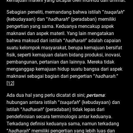
kemajuan materil yang dicapai oleh individu dan ummat.
Sebagian peneliti, memandang bahwa istilah “
tsaqafah
”
(kebudayaan) dan “
hadharah
” (peradaban) memiliki
pengertian yang sama. Keduanya mencakup aspek
maknawi dan aspek materil. Yang lain mengatakan
bahwa maksud dari istilah “
hadharah
” adalah capaian
suatu kelompok masyarakat, berupa kemajuan bersifat
fisik, seperti kemajuan dalam bidang produksi, inovasi,
pembangunan, pertanian dan lainnya. Mereka tidak
menganggap kemajuan hidup suatu bangsa dari aspek
maknawi sebagai bagian dari pengertian “
had
h
arah
.
”
[12]
Ada dua hal yang perlu dicatat di sini;
pertama
:
hubungan antara istilah “
tsaqafah
” (kebudayaan) dan
istilah “
hadharah
” (peradaban) tidak lepas dari
pendefinisian secara terminologis antar keduanya.
Terkadang definisi keduanya sama, namun terkadang
“
hadharah
” memiliki pengertian yang lebih luas dan