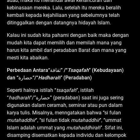
adab, maka itu menandai awal kehancuran dan
kebinasaan mereka. Lalu, setelah itu mereka beralih
kembali kepada kejahiliaan yang sebelumnya telah
ditinggalkan dengan datangnya hidayah Islam.
Kalau ini sudah kita pahami dengan baik maka dengan
mudah kita dapat memilih dan memilah mana yang
harus kita ambil dari peradaban Barat dan mana yang
mesti kita abaikan.
Perbedaan Antara
“
ثقافة
”
/“
Tsaqafah
” (
K
ebudayaan)
dan
“
حضارة
“
/“
Hadharah
” (
P
eradaban)
Seperti halnya istilah “
tsaqafah
”, istilah
“
hadharah
”/”حضارة” (peradaban) saat ini juga sering
digunakan dalam ceramah, seminar atau pun dalam
karya tulis. Misalnya, menngatakan bahwa “si fulan
mutahaddhir
”, “si fulan tidak
mutahaddhir
”, “ummat
Islam adalah ummat yang
mutahaddhirah
”. Sifat ini,
disamping disematkan kepada individu dan kelompok