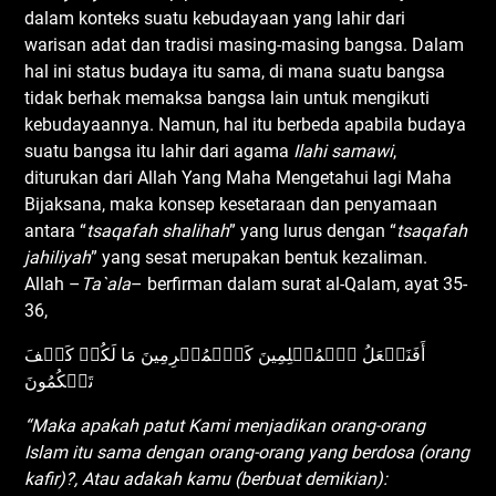
dalam konteks suatu kebudayaan yang lahir dari
warisan adat dan tradisi masing-masing bangsa. Dalam
hal ini status budaya itu sama, di mana suatu bangsa
tidak berhak memaksa bangsa lain untuk mengikuti
kebudayaannya. Namun, hal itu berbeda apabila budaya
suatu bangsa itu lahir dari agama
Ilahi
s
amawi
,
diturukan dari Allah Yang Maha Mengetahui lagi Maha
Bijaksana, maka konsep kesetaraan dan penyamaan
antara “
tsaqafah shalihah
” yang lurus dengan “
tsaqafah
jahiliyah
” yang sesat merupakan bentuk kezaliman.
Allah –
Ta`ala
– berfirman dalam surat al-Qalam, ayat 35-
36,
أَفَنَجۡعَلُ ٱلۡمُسۡلِمِينَ كَٱلۡمُجۡرِمِينَ مَا لَكُمۡ كَيۡفَ
تَحۡكُمُونَ
“Maka apakah patut Kami menjadikan orang-orang
Islam itu sama dengan orang-orang yang berdosa (orang
kafir)?, Atau adakah kamu (berbuat demikian):