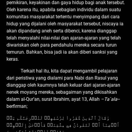
pemikiran, keyakinan dan gaya hidup bagi anak tersebut.
Oleh karena itu, apabila sebagian individu dalam suatu
komunitas masyarakat tertentu menyimpang dari cara
hidup yang dijalani oleh masyarakat tersebut, niscaya ia
akan dipandang aneh serta dibenci, karena dianggap
telah menyalahi nilai-nilai dan ajaran-ajaran yang telah
diwariskan oleh para pendahulu mereka secara turun
temurun. Bahkan, bisa jadi ia akan diberi sanksi yang
keras.
Terkait hal itu, kita dapat mengambil pelajaran
dari peristiwa yang dialami para Nabi dan Rasul yang
dianggap oleh kaumnya telah keluar dari ajaran-ajaran
nenek moyang mereka, sebagaiman yang dikisahkan
dalam al-Qur’an, surat Ibrahim, ayat 13, Allah
–Ta`ala
–
berfirman;
وَقَالَ ٱلَّذِينَ كَفَرُواْ لِرُسُلِهِمۡ لَنُخۡرِجَنَّكُم مِّنۡ
أَرۡضِنَآ أَوۡ لَتَعُودُنَّ فِي مِلَّتِنَاۖ فَأَوۡحَىٰٓ إِلَيۡهِمۡ