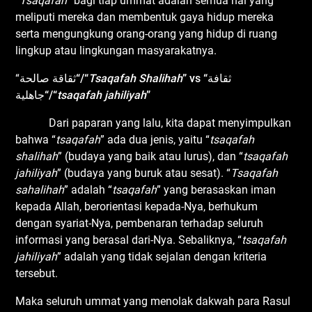
“
Tsaqafah
” bagi tiap ummat adalah semua hal yang
meliputi mereka dan membentuk gaya hidup mereka
serta mengungkung orang-orang yang hidup di ruang
lingkup atau lingkungan masyarakatnya.
“ثقاقة صالحة
“
/“
Tsaqafah Shalihah
” vs
“
ثقافة
جاهلية
“
/“
tsaqafah jahiliyah
”
Dari paparan yang lalu, kita dapat menyimpulkan
bahwa “
tsaqafah
” ada dua jenis, yaitu “
tsaqafah
shalihah
” (budaya yang baik atau lurus), dan “
tsaqafah
jahiliyah
” (budaya yang buruk atau sesat). “
T
saqafah
sahalihah
” adalah “
tsaqafah
” yang berasaskan iman
kepada Allah, berorientasi kepada-Nya, berhukum
dengan syariat-Nya, pembenaran terhadap seluruh
informasi yang berasal dari-Nya. Sebaliknya, “
tsaqafah
jahiliyah
” adalah yang tidak sejalan dengan kriteria
tersebut.
Maka seluruh ummat yang menolak dakwah para Rasul