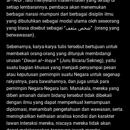
a
l
–
Arbi
”, lalu menyelami materi-materi yang tersaji di
setiap lembarannya, pembaca akan menemukan
berbagai narasi mumpuni dari berbagai disiplin ilmu
yang dibutuhkan sebagai modal utama oleh seseorang
yang biasa disebut sebagai “شخص مثقف” (orang yang
berwawasan).
Sebenarnya, karya-karya tulis tersebut bertujuan untuk
membekali orang-orang yang ditunjuk membidangi
urusan “
Diwan
a
l
–
Insya`
” (Juru Bicara/Sekneg), yaitu
suatu bagian khusus yang menjadi penyampai pesan
atau keputusan pemimpin suatu Negara untuk segenap
rakyatnya, para bawahannya, dan juga untuk para
pemimpin Negara-Negara lain. Manakala, mereka yang
diberi amanah dalam bidang tersebut tidak dibekali
dengan ilmu yang dapat memperkuat kemampuan
diplomasi, menambah pengetahuan dan wawasan, serta
meningkatkan kelihaian analisa kondisi dan karakter
lawan interaksi mereka, niscaya mereka tidak akan