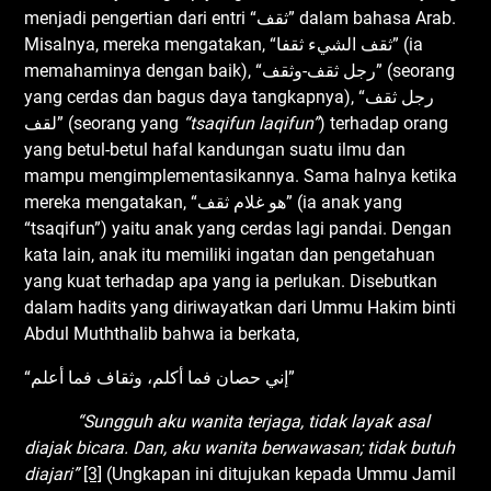
menjadi pengertian dari entri “ثقف” dalam bahasa Arab.
Misalnya, mereka mengatakan, “ثقف الشيء ثقفا” (ia
memahaminya dengan baik), “رجل ثقف-وثقف” (seorang
yang cerdas dan bagus daya tangkapnya), “رجل ثقف
لقف” (seorang yang
“tsaqifun laqifun”
) terhadap orang
yang betul-betul hafal kandungan suatu ilmu dan
mampu mengimplementasikannya. Sama halnya ketika
mereka mengatakan, “هو غلام ثقف” (ia anak yang
“tsaqifun”) yaitu anak yang cerdas lagi pandai. Dengan
kata lain, anak itu memiliki ingatan dan pengetahuan
yang kuat terhadap apa yang ia perlukan. Disebutkan
dalam hadits yang diriwayatkan dari Ummu Hakim binti
Abdul Muththalib bahwa ia berkata,
“إني حصان فما أكلم، وثقاف فما أعلم”
“Sungguh aku wanita terjaga, tidak layak asal
diajak bicara
.
D
an
,
aku wanita berwawasan
;
tidak butuh
diajari”
[3]
(Ungkapan ini ditujukan kepada Ummu Jamil