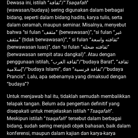
Dewasa ini, istilah “ثقافة”/“
Tsaqafah
”
(wawasan/budaya) sering digunakan dalam berbagai
bidang, seperti dalam bidang hadits, karya tulis, serta
dalam ceramah, maupun seminar. Misalnya, menyebut
bahwa “si fulan “مثقف” (berwawasan)”, “si fulan “غير
مثقف” (tidak berwawasan)”, “ si fulan “ثقافته واسعة”
(berwawasan luas)”, dan “si fulan “ثقافته ضحلة”
(berwawasan sempit atau dangkal)”. Atau dengan
penggunaan istilah, “ثقافة الغرب”/“budaya Barat”, “ثقافة
إسلامية”/“budaya Islami”, dan “ثقافة فرنسية”/“budaya
Prancis”. Lalu, apa sebenarnya yang dimaksud dengan
“budaya”?
Untuk menjawab hal itu, tidaklah semudah membalikkan
telapak tangan. Belum ada pengertian definitif yang
disepakati untuk menjelaskan istilah “
Tsaqafah
”.
Meskipun istilah “
tsaqafah
” tersebut dalam berbagai
bidang, sudah sering menjadi objek bahasan, baik dalam
konferensi, maupun dalam kajian dan karya-karya