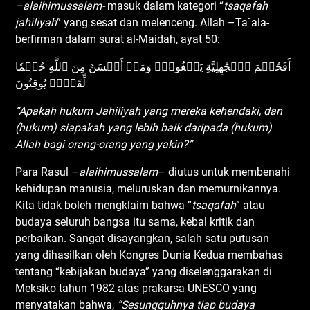
–alaihimussalam-
masuk dalam kategori “
tsaqafah
jahiliyah
” yang sesat dan melenceng. Allah –Ta`ala-
berfirman dalam surat al-Maidah, ayat 50:
أَفَحُكۡمَ ٱلۡجَٰهِلِيَّةِ يَبۡغُونَۚ وَمَنۡ أَحۡسَنُ مِنَ ٱللَّهِ حُكۡمٗا
لِّقَوۡمٖ يُوقِنُونَ
“Apakah hukum Jahiliyah yang mereka kehendaki, dan
(hukum) siapakah yang lebih baik daripada (hukum)
Allah bagi orang-orang yang yakin?”
Para Rasul –
alaihimussalam
– diutus untuk membenahi
kehidupan manusia, meluruskan dan memurnikannya.
Kita tidak boleh mengklaim bahwa “
tsaqafah
” atau
budaya seluruh bangsa itu sama, kebal kritik dan
perbaikan. Sangat disayangkan, salah satu putusan
yang dihasilkan oleh Kongres Dunia Kedua membahas
tentang “kebijakan budaya” yang diselenggarakan di
Meksiko tahun 1982 atas prakarsa UNESCO yang
menyatakan bahwa,
“
S
esungguhnya tiap budaya