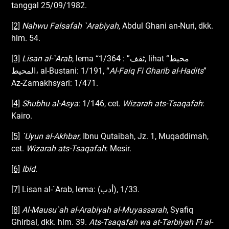
tanggal 25/09/1982.
[2]
Nahwu Falsafah `Arabiyah
, Abdul Ghani an-Nuri, dkk.
hlm. 54.
[3]
Lisan
al
-`Arab
, lema “ثقف” : 1/364, lihat “محيط
المحيط، al-Bustani: 1/191, “
Al
-Faiq Fi Gharib
al
-Hadits
”
Az-Zamakhsyari: 1/471.
[4]
Shubhu
al
-Asya
: 1/146, cet.
Wizarah
ats
-Tsaqafah
:
Kairo.
[5]
`Uyun
al
-Akhbar
, Ibnu Qutaibah, Jz. 1, Muqaddimah,
cet.
Wizarah
ats
-Tsaqafah
: Mesir.
[6]
Ibid
.
[7]
Lisan al-`Arab, lema: (أدب), 1/33.
[8]
Al
-M
ausu`ah
al
-Arabiyah
al
-Muyassarah
, Syafiq
Ghirbal, dkk. hlm. 39.
Ats
-Tsaqafah wa
at
-Tarbiyah Fi
al
-