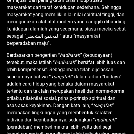
kemajuan dan peningkatan taraf hidup suatu
masyarakat dari taraf kehidupan sederhana. Sehingga
masyarakat yang memiliki nilai-nilai spiritual tinggi, dan
menggunakan alat-alat modern yang canggih dibanding
kehidupan alamiah yang sederhana, biasa mereka sebut
sebagai “المجتمع المتحضر” atau “masyarakat
berperadaban maju”.
Berdasarkan pengertian “
hadharah
” (kebudayaan)
tersebut, maka istilah “
hadharah
” bersifat lebih luas dan
lebih komprehensif. Sebagaimana telah dijelaskan
sebelumnya bahwa “
Tsaqafah
” dalam artian “budaya”
adalah cara hidup yang berlaku dalam masyarakat
tertentu dan tak lain merupakan hasil dari norma-norma
prilaku, nilai-nilai sosial, prinsip-prinsip spiritual dan
asas-asas keyakinan. Dengan kata lain, “
tsaqafah
”
merupakan lingkungan yang membentuk karakter
individu dan kepribadiannya, sedangkan “
hadharah
”
(peradaban) memberi makna lebih, yaitu dari segi