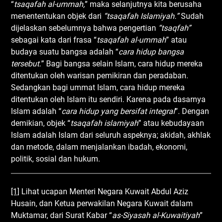
“
tsaqafah al
-ummah,
” maka selanjutnya kita berusaha
menententukan objek dari
“tsaqafah Islamiyah
.”
Sudah
dijelaskan sebelumnya bahwa pengertian
“tsaqfah”
sebagai kata dari frasa “
tsaqafah al
-ummah
” atau
budaya suatu bangsa adalah “
cara hidup bangsa
tersebut
.
” Bagi bangsa selain Islam, cara hidup mereka
ditentukan oleh warisan pemikiran dan peradaban.
Sedangkan bagi ummat Islam, cara hidup mereka
ditentukan oleh Islam itu sendiri. Karena pada dasarnya
Islam adalah “
cara hidup yang bersifat integral
”. Dengan
demikian, objek “
tsaqafah islamiyah
” atau kebudayaan
Islam adalah Islam dari seluruh aspeknya; akidah, akhlak
dan metode, dalam menjalankan ibadah, ekonomi,
politik, sosial dan hukum.
[1]
Lihat ucapan Menteri Negara Kuwait Abdul Aziz
Husain, dan Ketua perwakilan Negara Kuwait dalam
Muktamar, dari Surat Kabar “
as
-Siyasah
al
-Kuwaitiyah
”